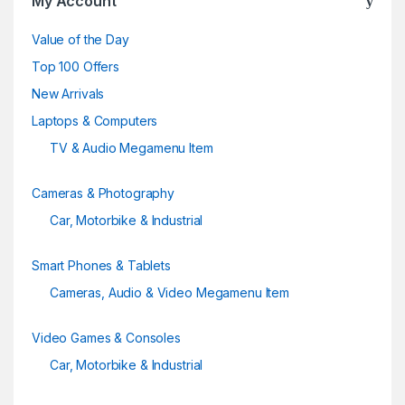
My Account
s
Value of the Day
e
Top 100 Offers
New Arrivals
l
Laptops & Computers
TV & Audio Megamenu Item
Cameras & Photography
Car, Motorbike & Industrial
Smart Phones & Tablets
Cameras, Audio & Video Megamenu Item
Video Games & Consoles
Car, Motorbike & Industrial