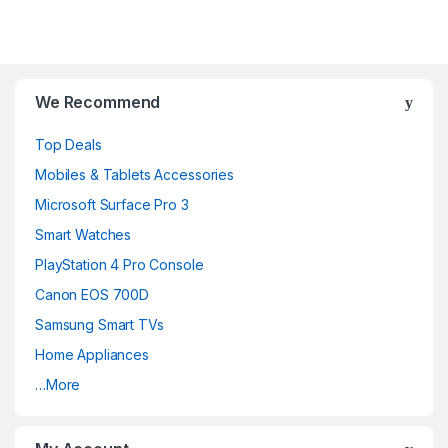
B
r
We Recommend
a
Top Deals
n
Mobiles & Tablets Accessories
d
Microsoft Surface Pro 3
Smart Watches
s
PlayStation 4 Pro Console
C
Canon EOS 700D
a
Samsung Smart TVs
Home Appliances
r
…More
o
u