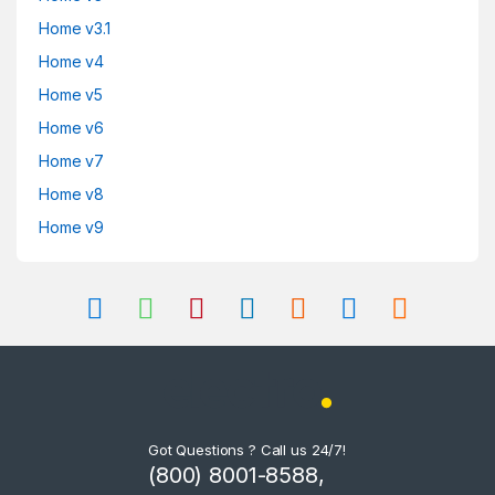
Home v3.1
Home v4
Home v5
Home v6
Home v7
Home v8
Home v9
Got Questions ? Call us 24/7!
(800) 8001-8588,