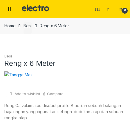
Skip
Skip
to
to
0
navigation
content
Home
Besi
Reng x 6 Meter
Besi
Reng x 6 Meter
Add to wishlist
Compare
Reng Galvalum atau disebut profile B adalah sebuah batangan
baja ringan yang digunakan sebagai dudukan atap dari sebuah
rangka atap.