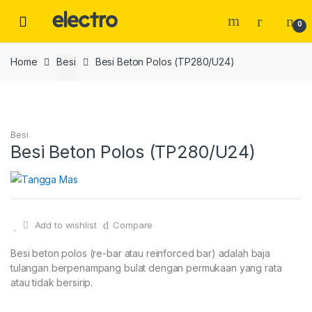
Skip
Skip
to
to
0
navigation
content
Home
Besi
Besi Beton Polos (TP280/U24)
Besi
Besi Beton Polos (TP280/U24)
Add to wishlist
Compare
Besi beton polos (re-bar atau reinforced bar) adalah baja
tulangan berpenampang bulat dengan permukaan yang rata
atau tidak bersirip.