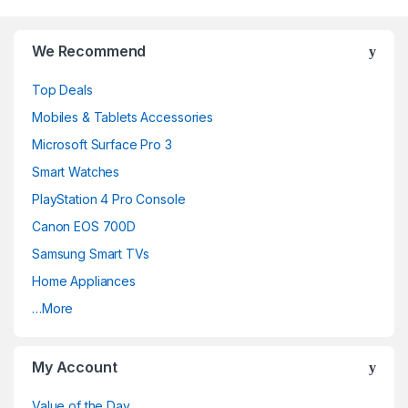
r
We Recommend
a
Top Deals
n
Mobiles & Tablets Accessories
d
Microsoft Surface Pro 3
Smart Watches
s
PlayStation 4 Pro Console
C
Canon EOS 700D
a
Samsung Smart TVs
Home Appliances
r
…More
o
u
My Account
s
Value of the Day