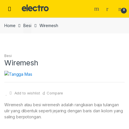
Skip
Skip
to
to
0
navigation
content
Home
Besi
Wiremesh
Besi
Wiremesh
Add to wishlist
Compare
Wiremesh atau besi wiremesh adalah rangkaian baja tulangan
ulir yang dibentuk seperti jejaring dengan baris dan kolom yang
saling berpotongan.