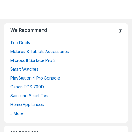
B
r
We Recommend
a
Top Deals
n
Mobiles & Tablets Accessories
d
Microsoft Surface Pro 3
Smart Watches
s
PlayStation 4 Pro Console
C
Canon EOS 700D
a
Samsung Smart TVs
Home Appliances
r
…More
o
u