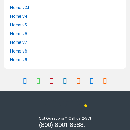
Home v3.1
Home v4
Home v5
Home v6
Home v7
Home v8
Home v9
Got Questions ? Call us 24/7!
(800) 8001-8588,