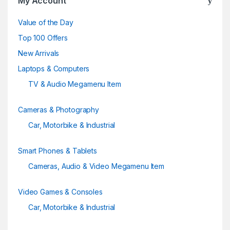
My Account
s
Value of the Day
e
Top 100 Offers
New Arrivals
l
Laptops & Computers
TV & Audio Megamenu Item
Cameras & Photography
Car, Motorbike & Industrial
Smart Phones & Tablets
Cameras, Audio & Video Megamenu Item
Video Games & Consoles
Car, Motorbike & Industrial