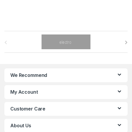
B
r
a
n
We Recommend
d
My Account
s
C
Customer Care
a
About Us
r