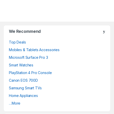
B
r
We Recommend
a
Top Deals
n
Mobiles & Tablets Accessories
d
Microsoft Surface Pro 3
Smart Watches
s
PlayStation 4 Pro Console
C
Canon EOS 700D
a
Samsung Smart TVs
Home Appliances
r
…More
o