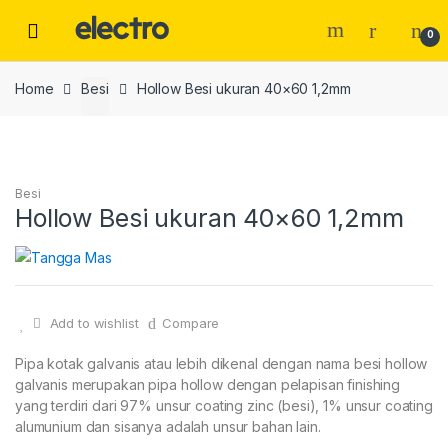
Skip
Skip
to
to
0
navigation
content
Home
Besi
Hollow Besi ukuran 40×60 1,2mm
Besi
Hollow Besi ukuran 40×60 1,2mm
Add to wishlist
Compare
Pipa kotak galvanis atau lebih dikenal dengan nama besi hollow
galvanis merupakan pipa hollow dengan pelapisan finishing
yang terdiri dari 97% unsur coating zinc (besi), 1% unsur coating
alumunium dan sisanya adalah unsur bahan lain.