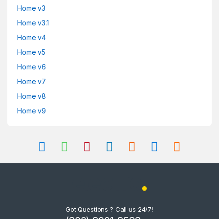
Home v3
Home v3.1
Home v4
Home v5
Home v6
Home v7
Home v8
Home v9
Got Questions ? Call us 24/7!